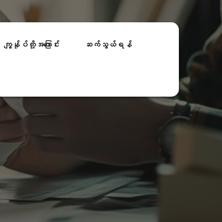
ကျွန်ုပ်တို့အကြောင်း
ဆက်သွယ်ရန်