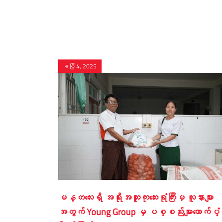
ဧပြီ 4, 2025
မန္တလေးရှိ အရိုးအထူးကုဆေးရုံကြီးမှ လူနားများ
အတွက် Young Group မှ ပစ္စည်းများထောက်ပံ့လ