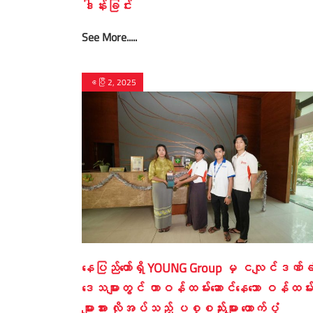
ဒါန်းခြင်း
See More.....
ဧပြီ 2, 2025
နေပြည်တော်ရှိ YOUNG Group မှ ငလျင်ဒဏ်ခ
ဒေသများတွင် တာဝန်ထမ်းဆောင်နေသော ဝန်ထမ်
များအား လိုအပ်သည့် ပစ္စည်းများ ထောက်ပံ့