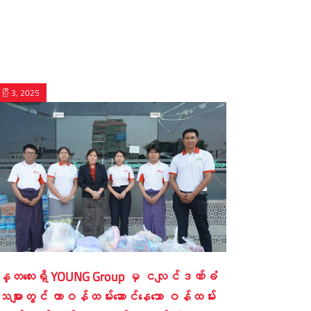
ပြီ 3, 2025
္တလေးရှိ YOUNG Group မှ ငလျင်ဒဏ်ခံ
သများတွင် တာဝန်ထမ်းဆောင်နေသော ဝန်ထမ်း