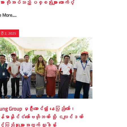
ားအား လိုအပ်သည့် ပစ္စည်းများ ထောက်ပံ့
 More.....
ပြီ 2, 2025
ung Group မှဦးဆောင်၍ နေပြည်တော်၊
န်မာနိုင်ငံတော်ဗဟိုဘဏ် သို့ ငလျင်ဒဏ်
့်ပြည်သူများအတွက် လှုဒါန်း