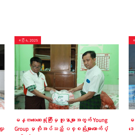
ဧပြီ 4, 2025
ဧ
မန္တလေးဆေးရုံကြီးမှ လူနာများအတွက် Young
မန
ှု
Group မှ လိုအပ်သည့် ပစ္စည်းများထောက်ပံ့
ဒေ