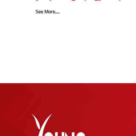
See More.....
ပို့
စ်
များ
စာမျက်နှာ
ခွဲ
ခြင်း