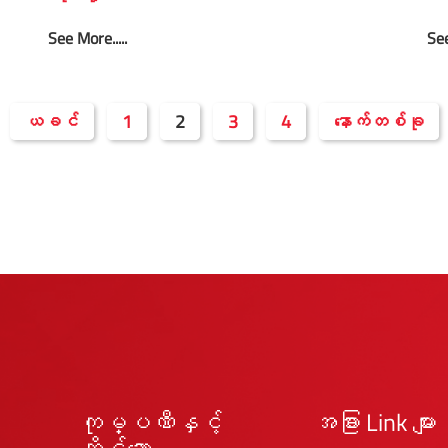
See More.....
See
ယခင်
1
2
3
4
နောက်တစ်ခု
ကုမ္ပဏီနှင့်
အခြား Link များ
ဆိုင်သော