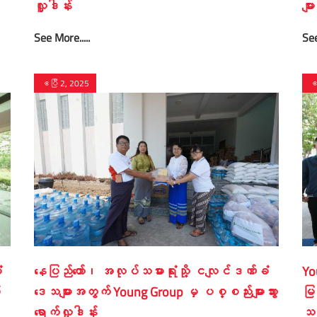
လှူဒါန်း
မျ
See More.....
See
ဧပြီ 2, 2025
ဧ
ံ
နေပြည်တော်၊ အလုပ်သမားရုံးသို့ ငလျင်ဒဏ်ခံ
Yo
း
ဒေသများအတွက် Young Group မှ ပစ္စည်းများသွား
မြ
ရောက်လှုဒါန်း
သင