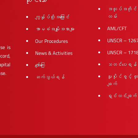
အလုပ်အကိုင်
လမ်း
ကျွန်ုပ်တို့အကြောင်း
AML/CFT
အာမခံအမျိုးအစားများ
UNSCR – 126
Our Procedures
se is
UNSCR – 171
News & Activities
cord,
pital
သတင်းပေးရန်
လျော်ကြေး
nse.
မူပိုင်ခွင့် ထ
ဆက်သွယ်ရန်
ချက်
ရှင်းလင်းချက်